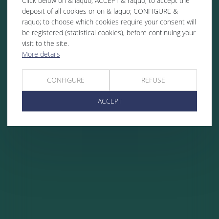
Click below on & laquo; ACCEPT & raquo; to accept the
deposit of all cookies or on & laquo; CONFIGURE &
raquo; to choose which cookies require your consent will
be registered (statistical cookies), before continuing your
visit to the site.
More details
CONFIGURE
REFUSE
ACCEPT