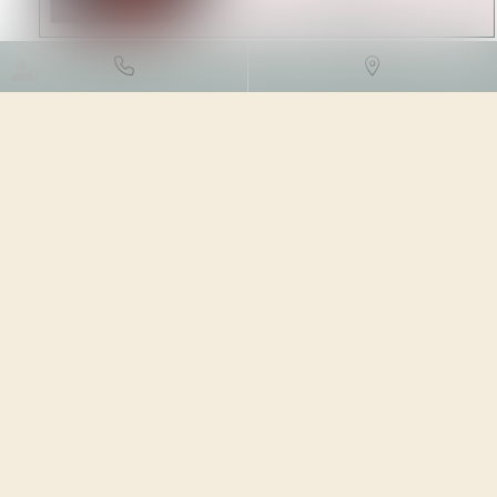
ACTUALITÉ JURIDIQUE
ACTUALITÉ JURIDIQUE
/
PROPRIÉTÉ INTELLECTUELLE
28/03/2023
ARTICLE | Droit de la propriété intellectuelle, recherche &