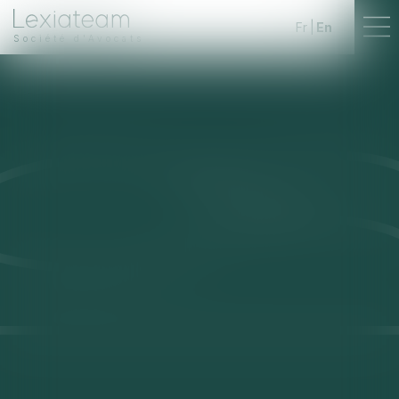
Fr
En
Société d'Avocats