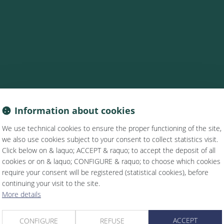
Information about cookies
We use technical cookies to ensure the proper functioning of the site,
we also use cookies subject to your consent to collect statistics visit.
Click below on & laquo; ACCEPT & raquo; to accept the deposit of all
cookies or on & laquo; CONFIGURE & raquo; to choose which cookies
require your consent will be registered (statistical cookies), before
continuing your visit to the site.
More details
ACCEPT
CONFIGURE
REFUSE