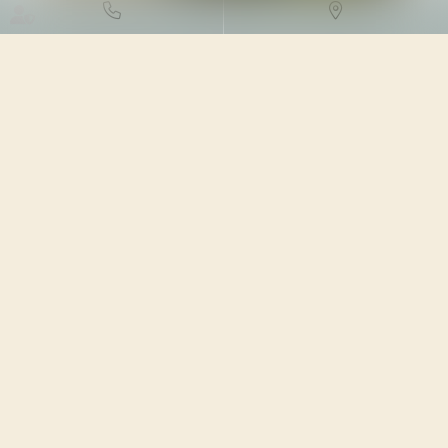
DROIT DE L'ENVIRONNEMENT
/
TRAVAUX ET IMPACT
ENVIRONNEMENTAL
10/04/2023
Source :
www.lemag-juridique.com
Dans le but d’encourager les modes de constructions
innovants sur le plan environnemental, des dérogations