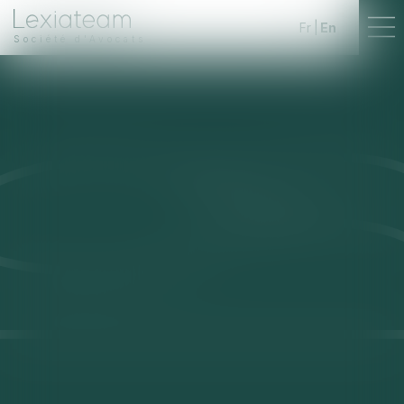
Fr
En
Société d'Avocats