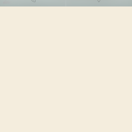
DROIT DES NTIC
07/06/2023
Source :
www.efl.fr
La Commission européenne a désigné le 25 avril 2023
une première série de 17 très grandes plateformes en
ligne et 2 très grands moteurs de recherche en ligne,
comptant au moins 45 millions d'utilisateurs actifs par
mois, auxquels le règlement sur les services numériques
(« Digital Services Act » - DSA) impose des obligations