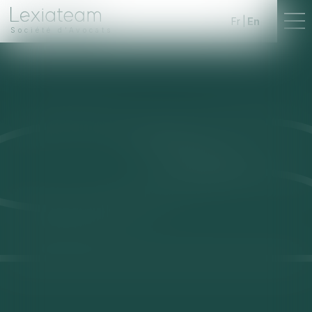
Fr
En
Société d'Avocats