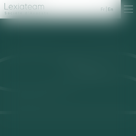
Fr
En
Société d'Avocats