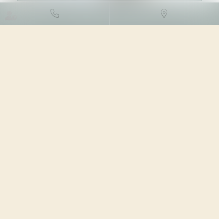
DROIT FISCAL
/
FISCALITÉ
IMMOBILIÈRE
06/04/2023
Source :
www.lemag-juridique.com
Une société avait acquis un ensemble immobilier, et
s’était engagée à y démolir les bâtiments existants et