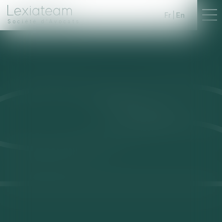
Fr
En
Société d'Avocats