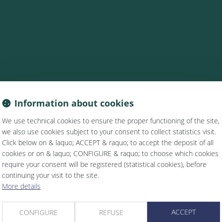
Information about cookies
We use technical cookies to ensure the proper functioning of the site,
we also use cookies subject to your consent to collect statistics visit.
Click below on & laquo; ACCEPT & raquo; to accept the deposit of all
cookies or on & laquo; CONFIGURE & raquo; to choose which cookies
require your consent will be registered (statistical cookies), before
continuing your visit to the site.
More details
ACCEPT
CONFIGURE
REFUSE