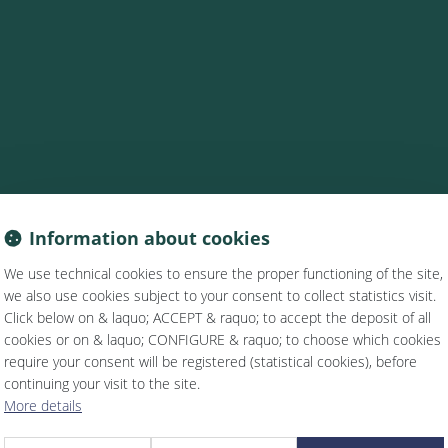
Information about cookies
We use technical cookies to ensure the proper functioning of the site,
we also use cookies subject to your consent to collect statistics visit.
Click below on & laquo; ACCEPT & raquo; to accept the deposit of all
cookies or on & laquo; CONFIGURE & raquo; to choose which cookies
require your consent will be registered (statistical cookies), before
continuing your visit to the site.
More details