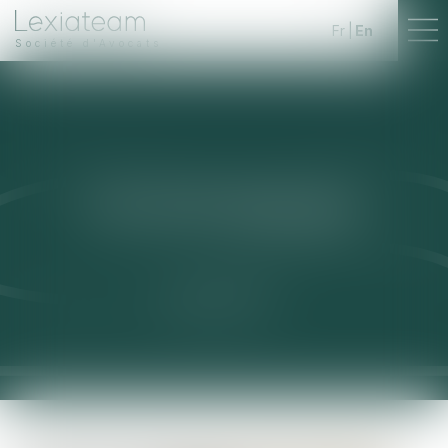
Fr
En
Société d'Avocats
HÉLÈNE
MAIGNE
NOTARY