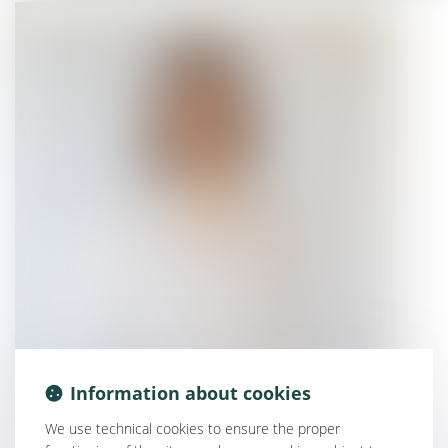
Information about cookies
Désormais la fixation des honoraires se fait
consensuellement. Il est établi entre l'avocat et son
We use technical cookies to ensure the proper
client une convention d'honoraires.