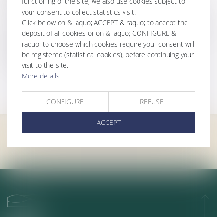
functioning of the site, we also use cookies subject to
(LOI n° 2015-990 du 6 août 2015)
your consent to collect statistics visit.
Click below on & laquo; ACCEPT & raquo; to accept the
Les honoraires peuvent être établis selon
3 modalités
:
deposit of all cookies or on & laquo; CONFIGURE &
L'honoraire au temps passé
raquo; to choose which cookies require your consent will
L'honoraire au forfait
be registered (statistical cookies), before continuing your
L'honoraire au résultat
visit to the site.
More details
Contact
CONFIGURE
REFUSE
ACCEPT