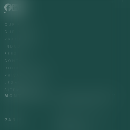
OUR FIRM
OUR PEOPLE
PRACTICES
INDUSTRIES
FEES
CONTACT
COOKIE POLICY
PRIVACY POLICY
LEGAL NOTICE
SITEMAP
MONTPELLIER
183 rue Henri Becquerel
34000 MONTPELLIER
04 67 12 36 70
PARIS
222 boulevard Saint-
Germain
75007 PARIS